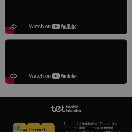
Tet sociālā iniciatīva "Tet skoliņa
bērniem" tiek īstenota ar mērķi
uzrunāt Latvijas jaunākos interneta