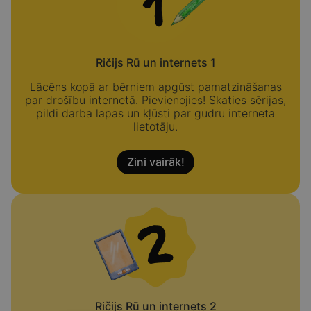
Tet skoliņa bērniem
Digitālās drošības ceļvedis
Ričijs Rū un internets 1
ikvienam
Lācēns kopā ar bērniem apgūst pamatzināšanas
par drošību internetā. Pievienojies! Skaties sērijas,
pildi darba lapas un kļūsti par gudru interneta
lietotāju.
Zini vairāk!
Ričijs Rū un internets 2