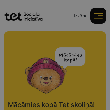
Aizvērt
Izvēlne
Mācāmies kopā Tet skoliņā!