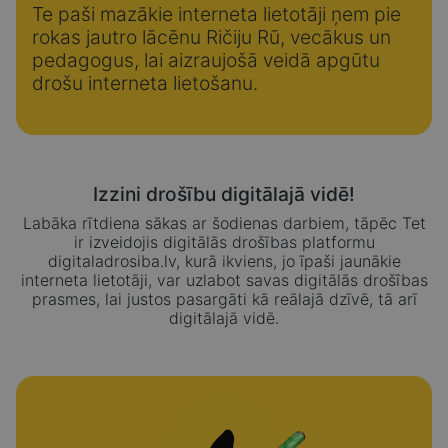
Te paši mazākie interneta lietotāji ņem pie
rokas jautro lācēnu Ričiju Rū, vecākus un
pedagogus, lai aizraujošā veidā apgūtu
drošu interneta lietošanu.
Izzini drošību digitālajā vidē!
Labāka rītdiena sākas ar šodienas darbiem, tāpēc Tet
ir izveidojis digitālās drošības platformu
digitaladrosiba.lv, kurā ikviens, jo īpaši jaunākie
interneta lietotāji, var uzlabot savas digitālās drošības
prasmes, lai justos pasargāti kā reālajā dzīvē, tā arī
digitālajā vidē.
Sākums