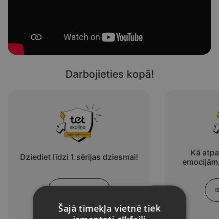
Sākums
Darbojieties kopā!
Tet skoliņa bērniem
Digitālās drošības ceļvedis
ikvienam
Kā atpaz
Dziediet līdzi 1.sērijas dziesmai!
emocijām,
Darboties
D
Šajā tīmekļa vietnē tiek