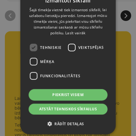
izmantoti sīkfaili
Šajā tīmekļa vietnē tiek izmantoti sīkfaili, lai
uzlabotu lietotāju pieredzi. Izmantojot mūsu
tīmekļa vietni, jūs piekrītat visu sīkfailu
izmantošanai saskaņā ar mūsu sīkfailu
politiku.
Lasīt vairāk
TEHNISKIE
VEIKTSPĒJAS
MĒRĶA
FUNKCIONALITĀTES
Tet skoliņas diploms!
PIEKRIST VISIEM
Lai iedrošinātu jaunākos interneta lietotājus izzināt
vairāk drošu un atbildīgu interneta lietošanu, apbalvo
bērnu par katru apgūtu digitālās drošības tēmu –
ATSTĀT TEHNISKOS SĪKFAILUS
izdrukā un pasniedz īpašo Tet skoliņas diplomu, kuru
bērns pats var izkrāsot.
RĀDĪT DETAĻAS
Tet skoliņas diplomu var saņemt ikviens, kurš ir
noskatījies raidījumu “Ričijs Rū un internets” sēriju,
veicis radošos uzdevumus un kļuvis par drošāku