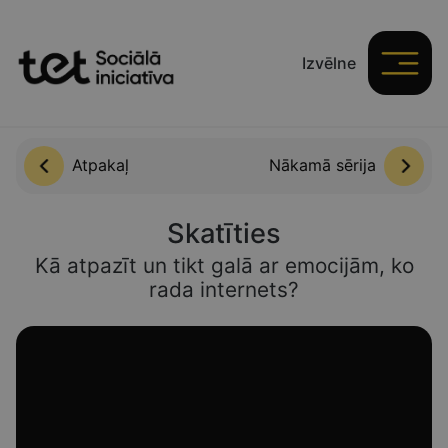
Izvēlne
Aizvērt
Atpakaļ
Nākamā sērija
Skatīties
Kā atpazīt un tikt galā ar emocijām, ko
rada internets?